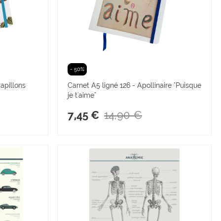
- 50%
apillons
Carnet A5 ligné 126 - Apollinaire "Puisque
je t'aime"
14,90 €
7,45 €