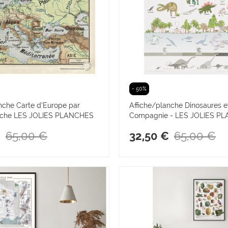
- 50%
nche Carte d’Europe par
Affiche/planche Dinosaures e
ache LES JOLIES PLANCHES
Compagnie - LES JOLIES P
65,00 €
65,00 €
€
32,50 €