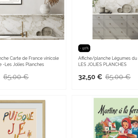
- 50%
nche Carte de France vinicole
Affiche/planche Légumes du 
e -Les Jolies Planches
LES JOLIES PLANCHES
65,00 €
65,00 €
€
32,50 €