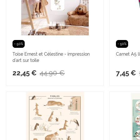
- 50%
- 50%
Toise Ernest et Célestine - impression
Carnet A5 
d'art sur toile
44,90 €
22,45 €
7,45 €