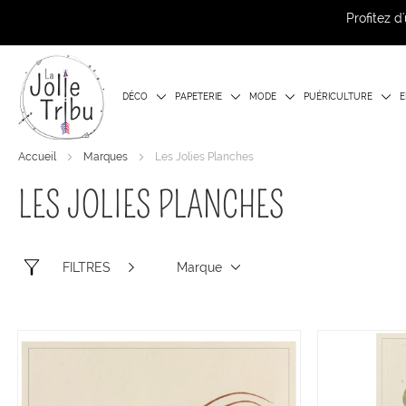
Profitez 
DÉCO
PAPETERIE
MODE
PUÉRICULTURE
E
Accueil
Marques
Les Jolies Planches
LES JOLIES PLANCHES
FILTRES
Marque