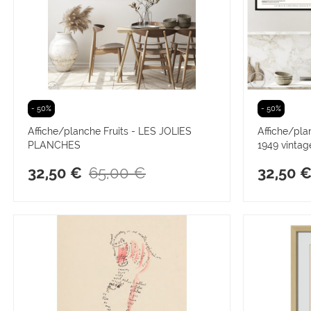
- 50%
- 50%
Affiche/planche Fruits - LES JOLIES
Affiche/pla
PLANCHES
1949 vintag
65,00 €
32,50 €
32,50 