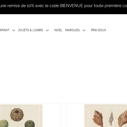
d'une remise de 10% avec le code BIENVENUE pour toute première 
NFANT
JOUETS & LOISIRS
NOËL
MARQUES
PRIX DOUX