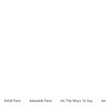
AV08 Paris
Adorabili Paris
All The Ways To Say
Al