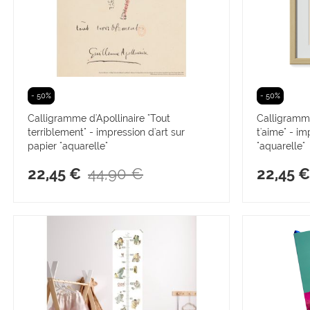
- 50%
- 50%
Calligramme d'Apollinaire "Tout
Calligramme
terriblement" - impression d'art sur
t'aime" - im
papier "aquarelle"
"aquarelle"
44,90 €
22,45 €
22,45 €