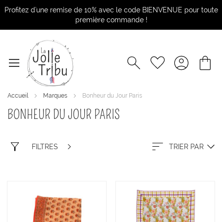
Profitez d'une remise de 10% avec le code BIENVENUE pour toute
première commande !
Accueil
Marques
Bonheur du Jour Paris
BONHEUR DU JOUR PARIS
FILTRES
TRIER PAR