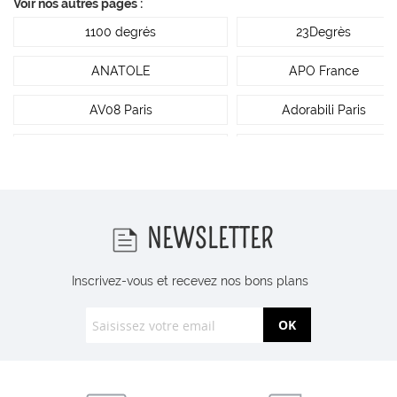
Voir nos autres pages :
1100 degrés
23Degrès
ANATOLE
APO France
AV08 Paris
Adorabili Paris
All The Ways To Say
Alma Mater
Andrée Jardin
Apaches Collections
Atelier 325
Atelier MARPO
NEWSLETTER
BIBS
Barnabé aime le café
Inscrivez-vous et recevez nos bons plans
Baubels
Bbuble
OK
Bleu de peau
Bloomingville
Bonjour Tangerine
Carotte & Cie