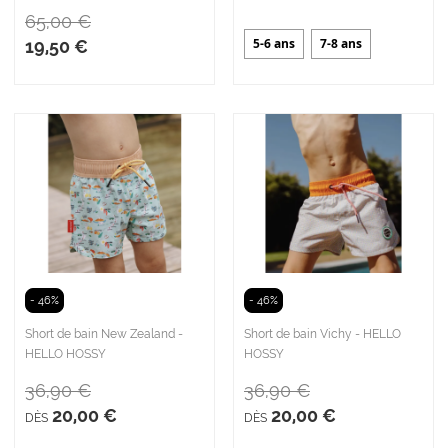
65,00 €
5-6 ans
7-8 ans
19,50 €
- 46%
- 46%
Short de bain New Zealand -
Short de bain Vichy - HELLO
HELLO HOSSY
HOSSY
36,90 €
36,90 €
20,00 €
20,00 €
DÈS
DÈS