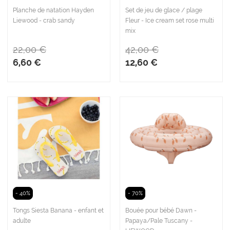
Planche de natation Hayden
Set de jeu de glace / plage
Liewood - crab sandy
Fleur - Ice cream set rose multi
mix
22,00 €
42,00 €
6,60 €
12,60 €
- 40%
- 70%
Tongs Siesta Banana - enfant et
Bouée pour bébé Dawn -
adulte
Papaya/Pale Tuscany -