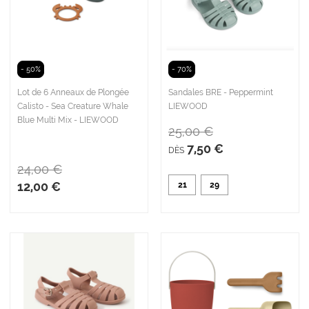
- 50%
- 70%
Lot de 6 Anneaux de Plongée
Sandales BRE - Peppermint
Calisto - Sea Creature Whale
LIEWOOD
Blue Multi Mix - LIEWOOD
25,00 €
7,50 €
DÈS
24,00 €
12,00 €
21
29