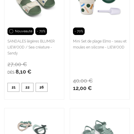
Nouveauté
- 70%
- 70%
SANDALES légères BLUMER
Mini Set de plage Elmo - seau et
LIEWOOD / Sea créature -
moules en silicone - LIEWOOD
Sandy
27,00 €
8,10 €
DÈS
40,00 €
12,00 €
21
22
26