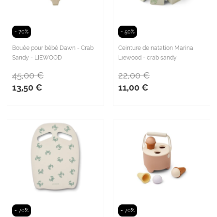
- 70%
- 50%
Bouée pour bébé Dawn - Crab
Ceinture de natation Marina
Sandy - LIEWOOD
Liewood - crab sandy
45,00 €
22,00 €
13,50 €
11,00 €
- 70%
- 70%