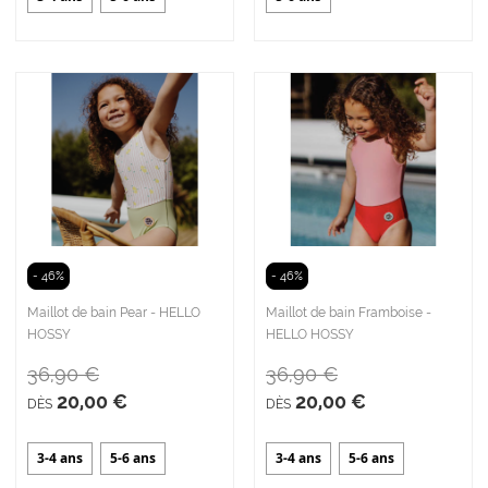
- 46%
- 46%
Maillot de bain Pear - HELLO
Maillot de bain Framboise -
HOSSY
HELLO HOSSY
36,90 €
36,90 €
20,00 €
20,00 €
DÈS
DÈS
3-4 ans
5-6 ans
3-4 ans
5-6 ans