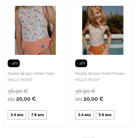
- 46%
- 46%
Maillot de bain Water Color -
Maillot de bain Dried Flowers -
HELLO HOSSY
HELLO HOSSY
36,90 €
36,90 €
20,00 €
20,00 €
DÈS
DÈS
3-4 ans
7-8 ans
3-4 ans
5-6 ans
Page