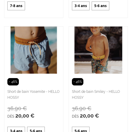
7-8 ans
3-4 ans
5-6 ans
- 46%
- 46%
Short de bain Yosemite - HELLO
Short de bain Smiley - HELLO
HOSSY
HOSSY
36,90 €
36,90 €
20,00 €
20,00 €
DÈS
DÈS
3-4 ans
5-6 ans
5-6 ans