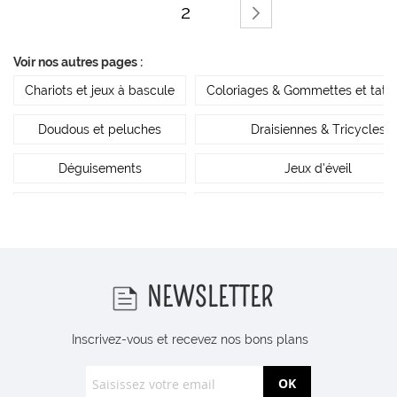
2
Page
Suivant >
1
Voir nos autres pages :
Chariots et jeux à bascule
Coloriages & Gommettes et tat
Doudous et peluches
Draisiennes & Tricycles
Déguisements
Jeux d’éveil
Jeux en bois
Jeux éducatifs et loisirs
Livres
Loisirs créatifs
Poupées et accessoires
Tirelires
NEWSLETTER
Inscrivez-vous et recevez nos bons plans
OK