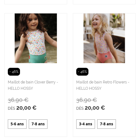
- 46%
- 46%
Maillot de bain Clover Berry -
Maillot de bain Retro Flowers -
HELLO HOSSY
HELLO HOSSY
36,90 €
36,90 €
20,00 €
20,00 €
DÈS
DÈS
5-6 ans
7-8 ans
3-4 ans
7-8 ans