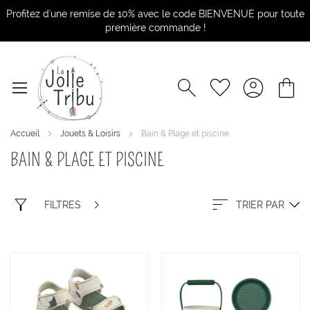
Profitez d'une remise de 10% avec le code BIENVENUE pour toute
première commande !
Accueil
Jouets & Loisirs
Bain & Plage et piscine
BAIN & PLAGE ET PISCINE
FILTRES
TRIER PAR