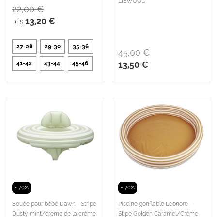
LIEWOOD
22,00 €
13,20 €
DÈS
27-28
29-30
35-36
45,00 €
13,50 €
41-42
43-44
45-46
- 70%
- 70%
Bouée pour bébé Dawn - Stripe
Piscine gonflable Leonore -
Dusty mint/crème de la crème
Stipe Golden Caramel/Crème