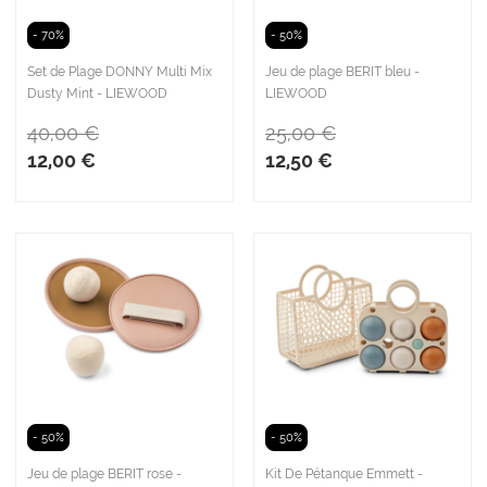
- 70%
- 50%
Set de Plage DONNY Multi Mix
Jeu de plage BERIT bleu -
Dusty Mint - LIEWOOD
LIEWOOD
40,00 €
25,00 €
12,00 €
12,50 €
- 50%
- 50%
Jeu de plage BERIT rose -
Kit De Pétanque Emmett -