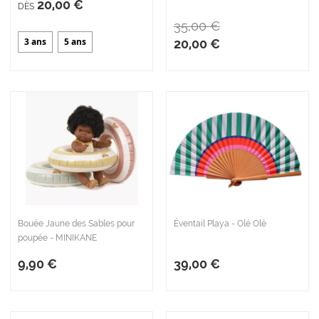
20,00 €
DÈS
35,00 €
3 ans
5 ans
20,00 €
Bouée Jaune des Sables pour
Éventail Playa - Olé Olé
poupée - MINIKANE
9,90 €
39,00 €