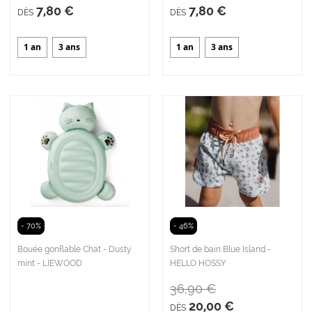
7,80 €
7,80 €
DÈS
DÈS
1 an
3 ans
1 an
3 ans
- 70%
- 46%
Bouée gonflable Chat - Dusty
Short de bain Blue Island -
mint - LIEWOOD
HELLO HOSSY
36,90 €
20,00 €
DÈS