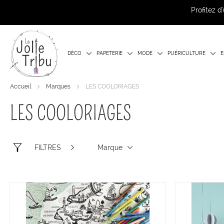
Profitez 
DÉCO
PAPETERIE
MODE
PUÉRICULTURE
E
Accueil
Marques
LES COOLORIAGES
LES COOLORIAGES
FILTRES
Marque