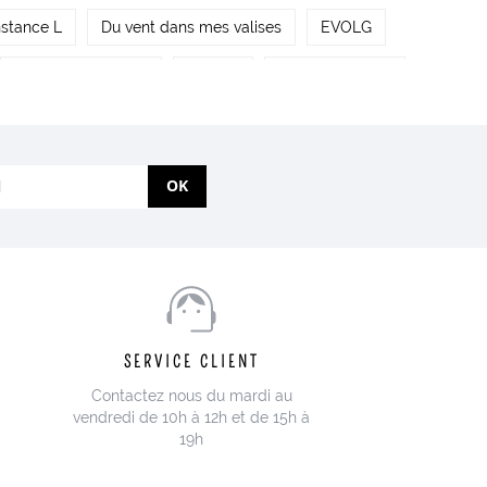
stance L
Du vent dans mes valises
EVOLG
Juste Inséparables
KIETLA
KMR Childwood
a Cartablière
La Majorette à Moustache
 Léon & Augustine
Les Folles Marquises
OK
es de Lulu
Les petites Dates
Les petites hirondelles
Maho
Main Sauvage
Maison Augustin
s Editions
My Lovely Thing
Mélanie Voituriez
SERVICE CLIENT
 sens
Papier Tigre
Paprcuts
Patt'Touch
Contactez nous du mardi au
LY
Season Paper
Thibault Caradec Illustrations
vendredi de 10h à 12h et de 15h à
19h