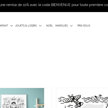
d'une remise de 10% avec le code BIENVENUE pour toute première 
NFANT
JOUETS & LOISIRS
NOËL
MARQUES
PRIX DOUX