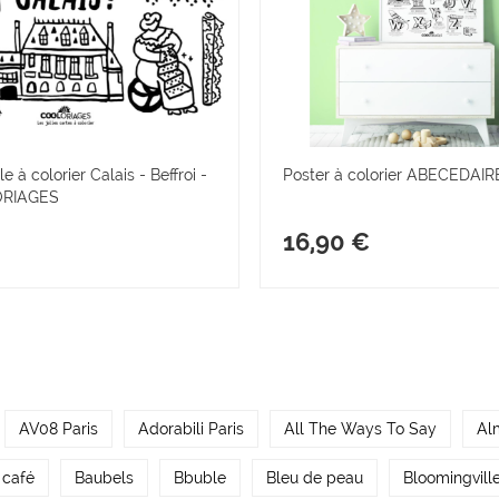
e à colorier Calais - Beffroi -
Poster à colorier ABECEDAI
ORIAGES
16,90 €
AV08 Paris
Adorabili Paris
All The Ways To Say
Al
 café
Baubels
Bbuble
Bleu de peau
Bloomingvill