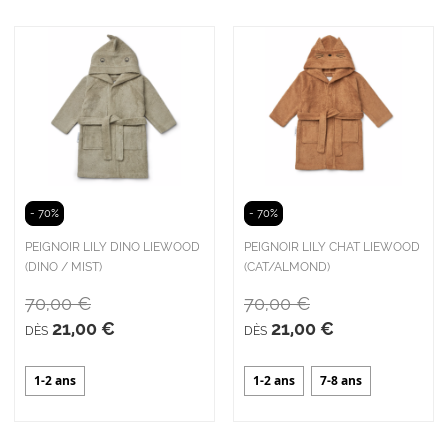
- 70%
- 70%
PEIGNOIR LILY DINO LIEWOOD
PEIGNOIR LILY CHAT LIEWOOD
(DINO / MIST)
(CAT/ALMOND)
70,00 €
70,00 €
21,00 €
21,00 €
DÈS
DÈS
1-2 ans
1-2 ans
7-8 ans