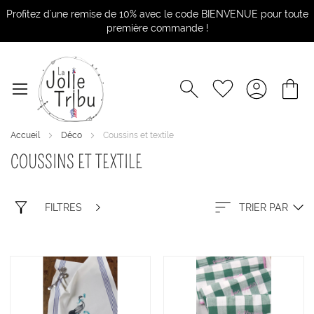
Profitez d'une remise de 10% avec le code BIENVENUE pour toute
première commande !
Accueil
Déco
Coussins et textile
COUSSINS ET TEXTILE
FILTRES
TRIER PAR