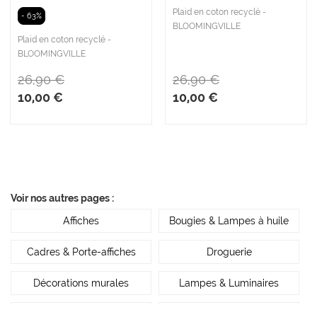
Plaid en coton recyclé -
- 63%
BLOOMINGVILLE
Plaid en coton recyclé -
BLOOMINGVILLE
26,90 €
26,90 €
10,00 €
10,00 €
Voir nos autres pages :
Affiches
Bougies & Lampes à huile
Cadres & Porte-affiches
Droguerie
Décorations murales
Lampes & Luminaires
Meubles & Petit mobilier
Paniers & Rangement