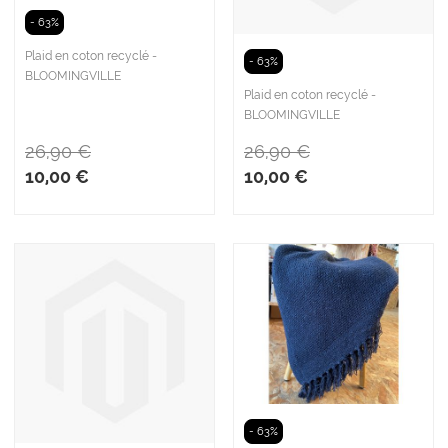
- 63%
Plaid en coton recyclé -
- 63%
BLOOMINGVILLE
Plaid en coton recyclé -
BLOOMINGVILLE
26,90 €
26,90 €
10,00 €
10,00 €
- 63%