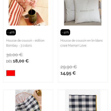
- 40%
- 50%
Housse de coussin - édition
Housse de coussin en lin blanc
Bombay - 3 coloris
craie Maman Love
30,00 €
18,00 €
DÈS
29,90 €
14,95 €