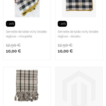
- 20%
- 20%
Serviette de table vichy brodée
Serviette de table vichy brodée
réglisse - choupette
réglisse - doudou
12,50 €
12,50 €
10,00 €
10,00 €