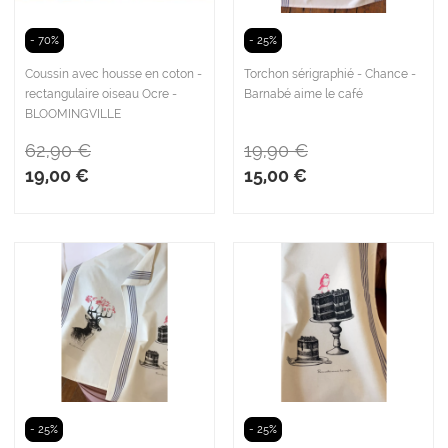
- 70%
- 25%
Coussin avec housse en coton -
Torchon sérigraphié - Chance -
rectangulaire oiseau Ocre -
Barnabé aime le café
BLOOMINGVILLE
62,90 €
19,90 €
19,00 €
15,00 €
- 25%
- 25%