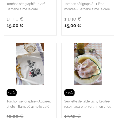
Torchon sérigraphié - Cerf -
Torchon sérigraphié - Pièce
Barnabé aime le café
montée - Barnabé aime le café
19,90 €
19,90 €
15,00 €
15,00 €
- 25%
- 20%
Torchon sérigraphié - Appareil
Serviette de table vichy brodée
photo - Barnabé aime le café
rose macaron / vert - mon chou
19,90 €
12,50 €