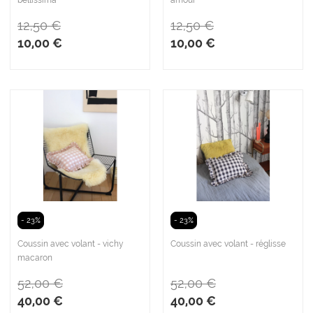
bellissima
amour
12,50 €
12,50 €
10,00 €
10,00 €
- 23%
- 23%
Coussin avec volant - vichy
Coussin avec volant - réglisse
macaron
52,00 €
52,00 €
40,00 €
40,00 €