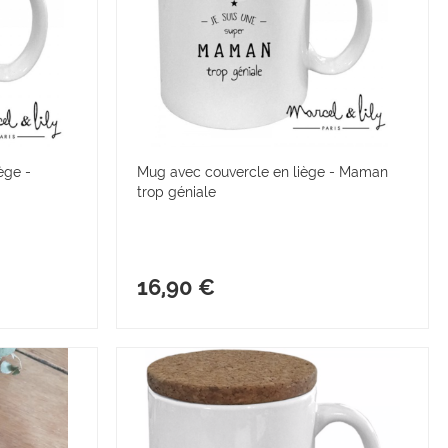
ège -
Mug avec couvercle en liège - Maman
trop géniale
16,90 €