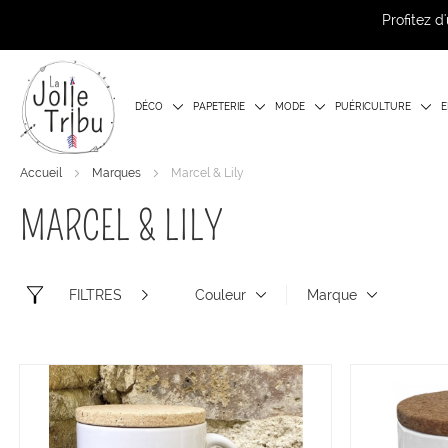
Profitez 
DÉCO
PAPETERIE
MODE
PUÉRICULTURE
E
Accueil
Marques
Marcel & Lily
MARCEL & LILY
FILTRES
Couleur
Marque