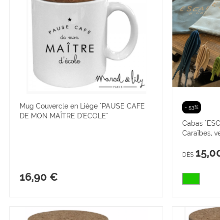
Mug Couvercle en Liège "PAUSE CAFE
- 53%
DE MON MAÎTRE D'ECOLE"
Cabas "ESC
Caraïbes, v
15,0
DÈS
16,90 €