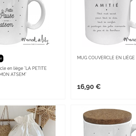
MUG COUVERCLE EN LIÈGE "
é
le en liège "LA PETITE
 MON ATSEM"
€
16,90 €