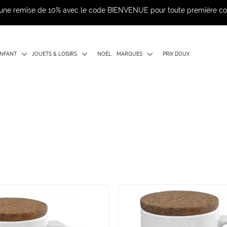
d'une remise de 10% avec le code BIENVENUE pour toute première 
NFANT
JOUETS & LOISIRS
NOËL
MARQUES
PRIX DOUX