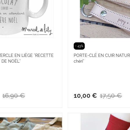
- 43%
RCLE EN LIÈGE "RECETTE
PORTE-CLÉ EN CUIR NATUR
 DE NOËL"
chéri"
16,90 €
17,50 €
10,00 €