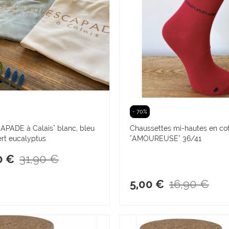
- 70%
APADE à Calais" blanc, bleu
Chaussettes mi-hautes en co
ert eucalyptus
"AMOUREUSE" 36/41
31,90 €
0 €
16,90 €
5,00 €