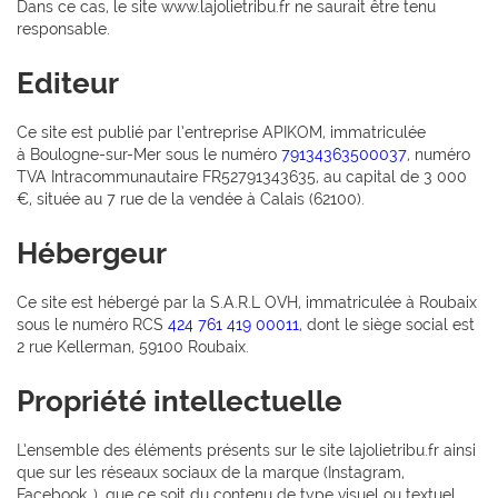
Dans ce cas, le site www.lajolietribu.fr ne saurait être tenu
responsable.
Editeur
Ce site est publié par l’entreprise APIKOM, immatriculée
à Boulogne-sur-Mer sous le numéro
79134363500037
, numéro
TVA Intracommunautaire FR52791343635, au capital de 3 000
€, située au 7 rue de la vendée à Calais (62100).
Hébergeur
Ce site est hébergé par la S.A.R.L OVH, immatriculée à Roubaix
sous le numéro RCS
424 761 419 00011
, dont le siège social est
2 rue Kellerman, 59100 Roubaix.
Propriété intellectuelle
L’ensemble des éléments présents sur le site lajolietribu.fr ainsi
que sur les réseaux sociaux de la marque (Instagram,
Facebook…), que ce soit du contenu de type visuel ou textuel,