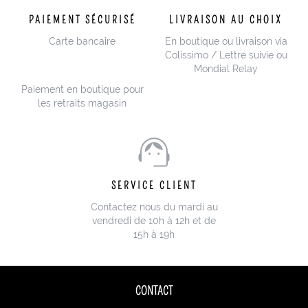
PAIEMENT SÉCURISÉ
LIVRAISON AU CHOIX
Carte bancaire
En boutique ou livraison via
Colissimo / Lettre suivie ou
Mondial Relay
Paiement en boutique pour
les retraits magasin
SERVICE CLIENT
Contactez nous du mardi au
vendredi de 10h à 12h et de
15h à 19h
CONTACT