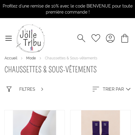
Profitez d'une remise de 10% avec le code BIENVENUE pour toute
première commande !
Accueil
Mode
Chaussettes & Sous-vêtements
CHAUSSETTES & SOUS-VÊTEMENTS
FILTRES
TRIER PAR