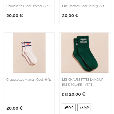
Chaussettes Cool Brother 42/46
Chaussettes Cool Sister 36/41
20,00 €
20,00 €
Chaussettes Maman Cool 36/41
LES CHAUSSETTES L'AMOUR
EST DÉCLARÉ - VERT
20,00 €
DÈS
20,00 €
36/40
42/46