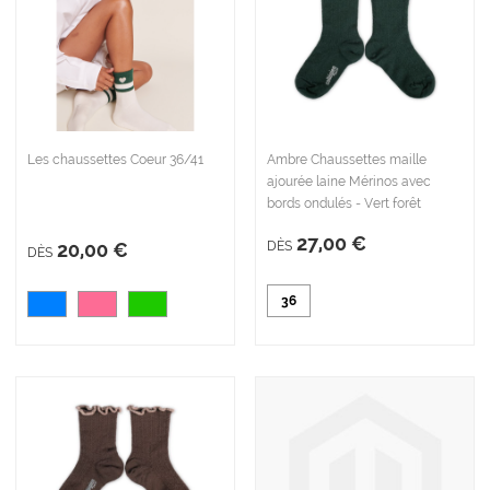
Les chaussettes Coeur 36/41
Ambre Chaussettes maille
ajourée laine Mérinos avec
bords ondulés - Vert forêt
27,00 €
20,00 €
DÈS
DÈS
36