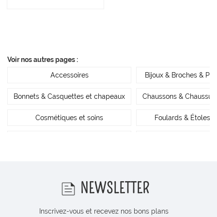
Voir nos autres pages :
Accessoires
Bijoux & Broches & Pin’
Bonnets & Casquettes et chapeaux
Chaussons & Chaussur
Cosmétiques et soins
Foulards & Étoles
Gourdes et contenants
Petite maroquinerie
Pochettes & Trousses
Prêt-à-porter
Sacs & Cabas & Sacs banane
NEWSLETTER
Inscrivez-vous et recevez nos bons plans