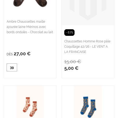
Ambre Chaussettes maille
ajourée laine Mérinos avec
bords ondulés - Chocolat au lait
- 67%
Chaussettes Homme Rose pâle
Coquillage 42/26 - LE VENT A
LA FRANCAISE
27,00 €
DÈS
15,00 €
5,00 €
39