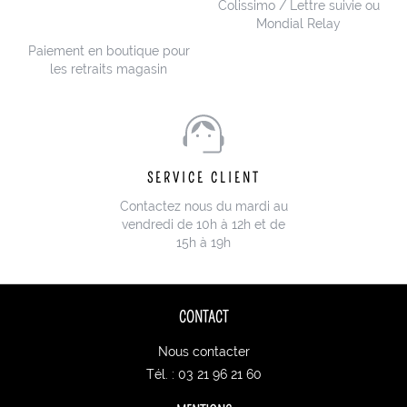
Colissimo / Lettre suivie ou
Mondial Relay
Paiement en boutique pour
les retraits magasin
SERVICE CLIENT
Contactez nous du mardi au
vendredi de 10h à 12h et de
15h à 19h
CONTACT
Nous contacter
Tél. : 03 21 96 21 60