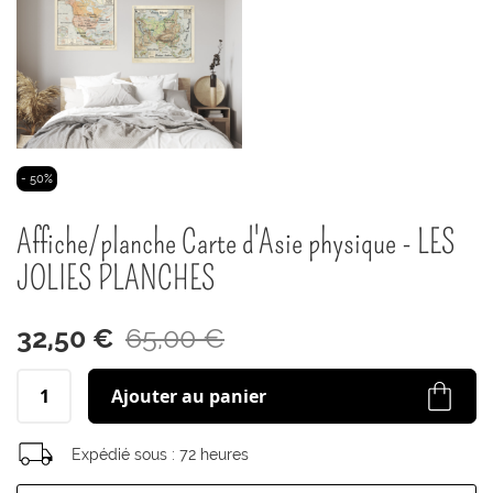
Passer
- 50%
au
début
Affiche/planche Carte d'Asie physique - LES
de
la
JOLIES PLANCHES
Galerie
d’images
32,50 €
65,00 €
Ajouter au panier
Expédié sous :
72 heures