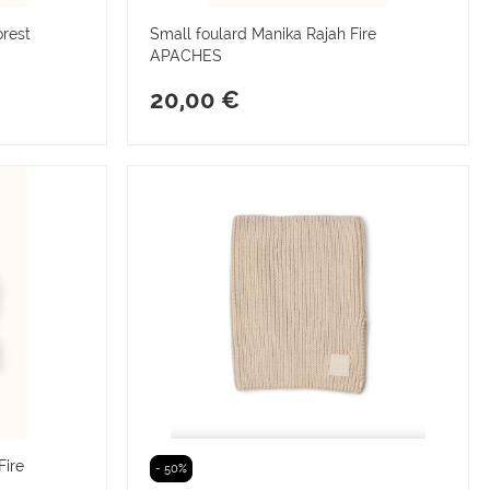
orest
Small foulard Manika Rajah Fire
APACHES
20,00 €
Fire
- 50%