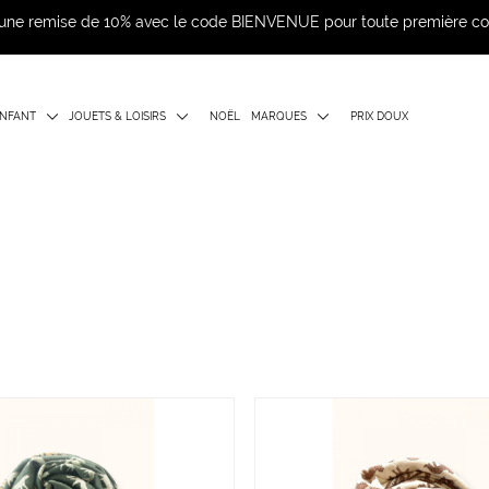
d'une remise de 10% avec le code BIENVENUE pour toute première 
NFANT
JOUETS & LOISIRS
NOËL
MARQUES
PRIX DOUX