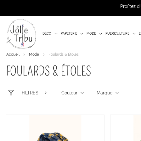
Profitez 
DÉCO
PAPETERIE
MODE
PUÉRICULTURE
E
Accueil
Mode
Foulards & Étoles
FOULARDS & ÉTOLES
FILTRES
Couleur
Marque