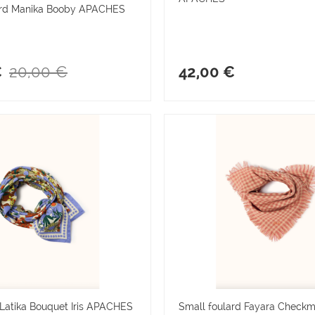
ard Manika Booby APACHES
20,00 €
€
42,00 €
 Latika Bouquet Iris APACHES
Small foulard Fayara Check