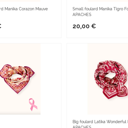
ard Manika Corazon Mauve
Small foulard Manika Tigro F
APACHES
€
20,00 €
Big foulard Latika Wonderful 
APACHES