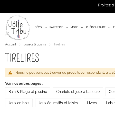
Profitez 
DÉCO
PAPETERIE
MODE
PUÉRICULTURE
E
Accueil
Jouets & Loisirs
Tirelires
TIRELIRES
Nous ne pouvons pas trouver de produits correspondants à la sé
Voir nos autres pages :
Bain & Plage et piscine
Chariots et jeux à bascule
Col
Jeux en bois
Jeux éducatifs et loisirs
Livres
Loisi