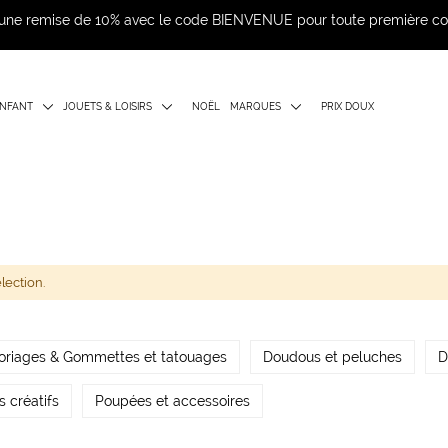
d'une remise de 10% avec le code BIENVENUE pour toute première 
NFANT
JOUETS & LOISIRS
NOËL
MARQUES
PRIX DOUX
lection.
oriages & Gommettes et tatouages
Doudous et peluches
D
rs créatifs
Poupées et accessoires