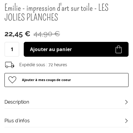
début
Emilie - impression d'art sur toile - LES
de
la
JOLIES PLANCHES
Galerie
d’images
22,45 €
44,90 €
Ajouter au panier
Expédié sous :
72 heures
Ajouter à mes coups de coeur
Description
Plus d'infos