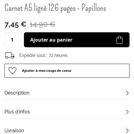
début
Carnet A5 ligné 126 pages - Papillons
de
la
Galerie
7,45 €
14,90 €
d’images
Ajouter au panier
Expédié sous :
72 heures
Ajouter à mes coups de coeur
Description
Plus d'infos
Livraison