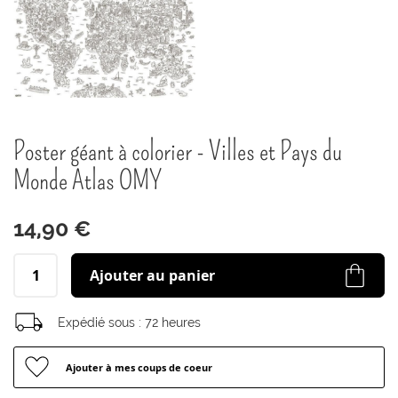
Passer
Poster géant à colorier - Villes et Pays du
au
début
Monde Atlas OMY
de
la
Galerie
14,90 €
d’images
Ajouter au panier
Expédié sous :
72 heures
Ajouter à mes coups de coeur