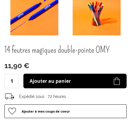
Passer
14 feutres magiques double-pointe OMY
au
début
de
11,90 €
la
Galerie
d’images
Ajouter au panier
Expédié sous :
72 heures
Ajouter à mes coups de coeur