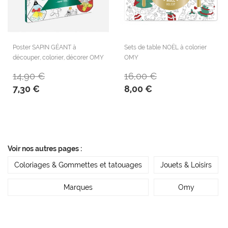
Poster SAPIN GÉANT à
Sets de table NOËL à colorier
découper, colorier, décorer OMY
OMY
14,90 €
16,00 €
7,30 €
8,00 €
Voir nos autres pages :
Coloriages & Gommettes et tatouages
Jouets & Loisirs
Marques
Omy