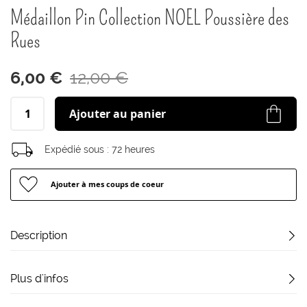
début
Médaillon Pin Collection NOEL Poussière des
de
la
Rues
Galerie
d’images
6,00 €
12,00 €
Ajouter au panier
Expédié sous :
72 heures
Ajouter à mes coups de coeur
Description
Plus d'infos