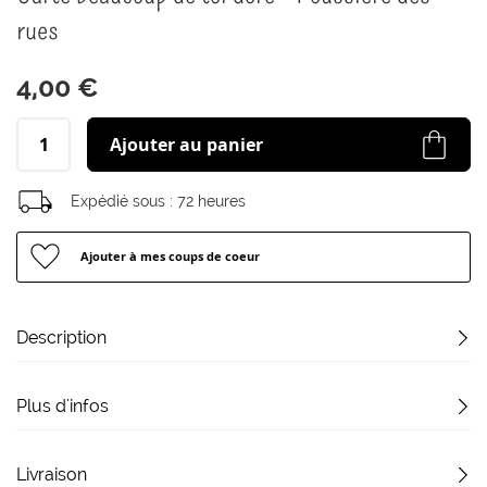
début
rues
de
la
Galerie
4,00 €
d’images
Ajouter au panier
Expédié sous :
72 heures
Ajouter à mes coups de coeur
Description
Plus d'infos
Livraison