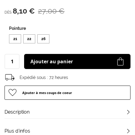
d’images
8,10 €
27,00 €
DÈS
Pointure
21
22
26
Ajouter au panier
Expédié sous :
72 heures
Ajouter à mes coups de coeur
Description
Plus d'infos