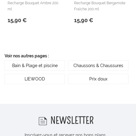
Recharge Bouquet Ambre 200
Recharge Bouquet Bergamote
ml
Fraîche 200 ml
15,90 €
15,90 €
Voir nos autres pages :
Bain & Plage et piscine
Chaussons & Chaussures
LIEWOOD
Prix doux
NEWSLETTER
Inscrivez-vous et recevez nos bons plans