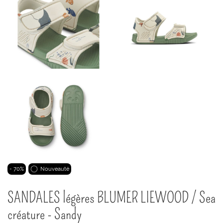
Passer
- 70%
Nouveauté
au
début
SANDALES légères BLUMER LIEWOOD / Sea
de
la
créature - Sandy
Galerie