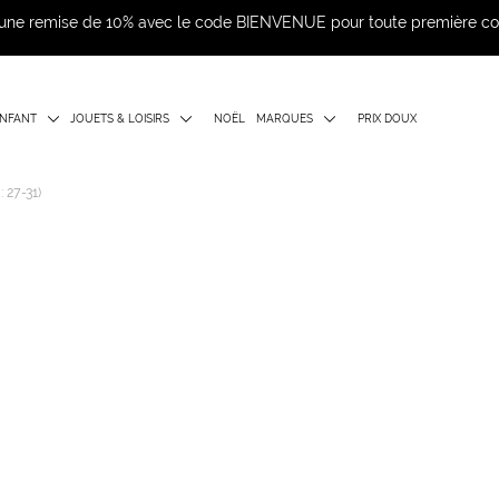
d'une remise de 10% avec le code BIENVENUE pour toute première 
NFANT
JOUETS & LOISIRS
NOËL
MARQUES
PRIX DOUX
 27-31)