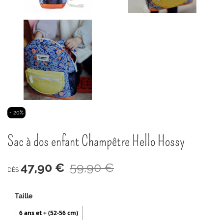
Passer
- 20%
au
début
Sac à dos enfant Champêtre Hello Hossy
de
la
Galerie
47,90 €
59,90 €
d’images
DÈS
Taille
6 ans et + (52-56 cm)