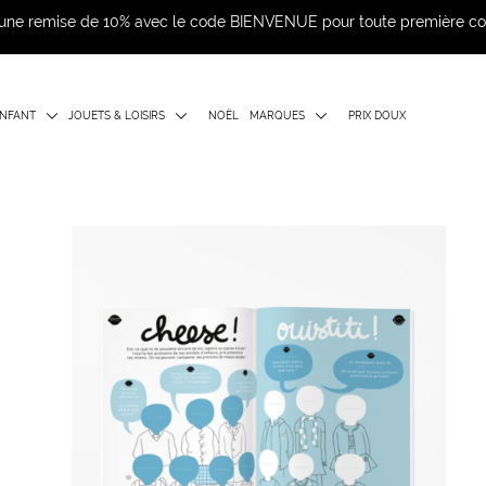
d'une remise de 10% avec le code BIENVENUE pour toute première 
NFANT
JOUETS & LOISIRS
NOËL
MARQUES
PRIX DOUX