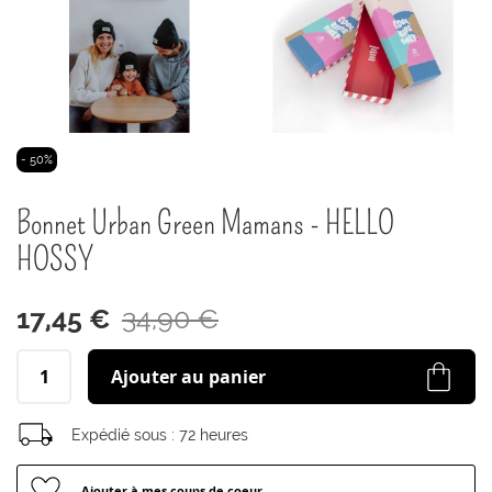
Passer
- 50%
au
début
Bonnet Urban Green Mamans - HELLO
de
la
HOSSY
Galerie
d’images
17,45 €
34,90 €
Ajouter au panier
Expédié sous :
72 heures
Ajouter à mes coups de coeur