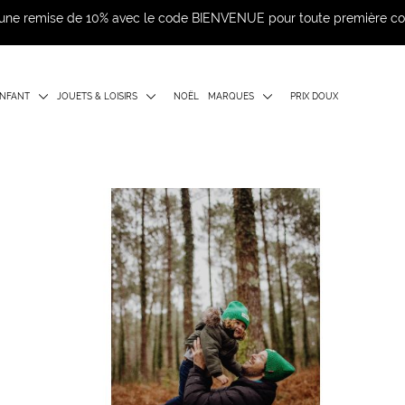
d'une remise de 10% avec le code BIENVENUE pour toute première 
NFANT
JOUETS & LOISIRS
NOËL
MARQUES
PRIX DOUX