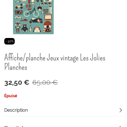
Passer
- 50%
au
début
Affiche/planche Jeux vintage Les Jolies
de
la
Planches
Galerie
d’images
32,50 €
65,00 €
Épuisé
Description