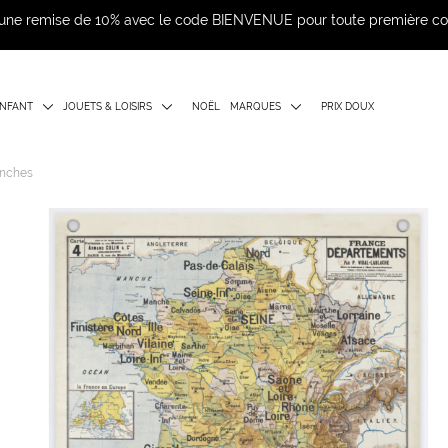
d'une remise de 10% avec le code BIENVENUE pour toute première 
NFANT
JOUETS & LOISIRS
NOËL
MARQUES
PRIX DOUX
anches