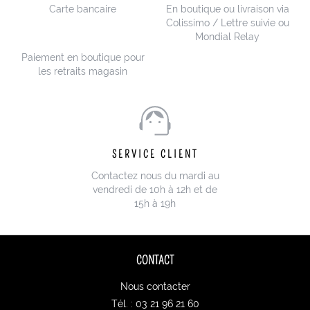
Carte bancaire
En boutique ou livraison via
Colissimo / Lettre suivie ou
Mondial Relay
Paiement en boutique pour
les retraits magasin
SERVICE CLIENT
Contactez nous du mardi au
vendredi de 10h à 12h et de
15h à 19h
CONTACT
Nous contacter
Tél. : 03 21 96 21 60