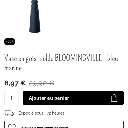
Passer
- 70%
au
début
Vase en grès Isolde BLOOMINGVILLE - bleu
de
la
marine
Galerie
d’images
8,97 €
29,90 €
Ajouter au panier
Expédié sous :
72 heures
Ajouter à mes coups de coeur