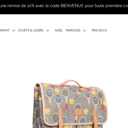
d'une remise de 10% avec le code BIENVENUE pour toute première 
NFANT
JOUETS & LOISIRS
NOËL
MARQUES
PRIX DOUX