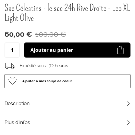
début
Sac Célestins - le sac 24h Rive Droite - Leo XL
de
la
Light Olive
Galerie
d’images
60,00 €
100,00 €
Ajouter au panier
Expédié sous :
72 heures
Ajouter à mes coups de coeur
Description
Plus d'infos