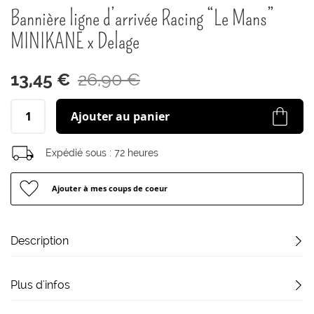
début
Bannière ligne d’arrivée Racing “Le Mans”
de
la
MINIKANE x Delage
Galerie
d’images
13,45 €
26,90 €
Ajouter au panier
Expédié sous :
72 heures
Ajouter à mes coups de coeur
Description
Plus d'infos