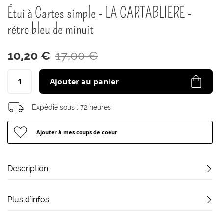
début
Étui à Cartes simple - LA CARTABLIERE -
de
la
rétro bleu de minuit
Galerie
d’images
10,20 €
17,00 €
Ajouter au panier
Expédié sous :
72 heures
Ajouter à mes coups de coeur
Description
Plus d'infos