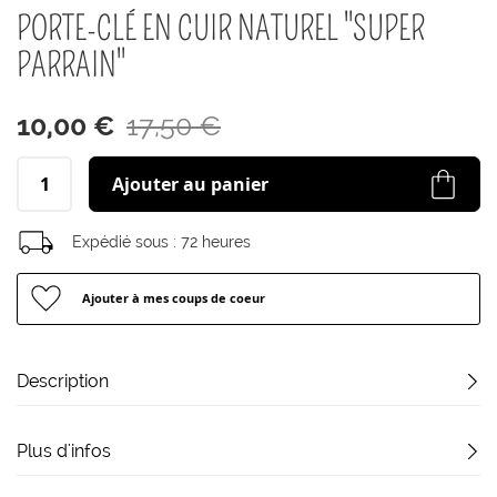
début
PORTE-CLÉ EN CUIR NATUREL "SUPER
de
la
PARRAIN"
Galerie
d’images
10,00 €
17,50 €
Ajouter au panier
Expédié sous :
72 heures
Ajouter à mes coups de coeur
Description
Plus d'infos