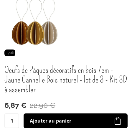
Passer
- 70%
au
début
Oeufs de Pâques décoratifs en bois 7cm -
de
la
Jaune Cannelle Bois naturel - lot de 3 - Kit 3D
Galerie
à assembler
d’images
6,87 €
22,90 €
Ajouter au panier