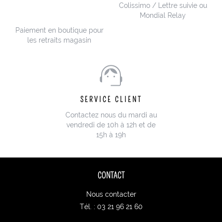
Colissimo / Lettre suivie ou
Mondial Relay
Paiement en boutique pour
les retraits magasin
SERVICE CLIENT
Contactez nous du mardi au
vendredi de 10h à 12h et de
15h à 19h
CONTACT
Nous contacter
Tél. : 03 21 96 21 60