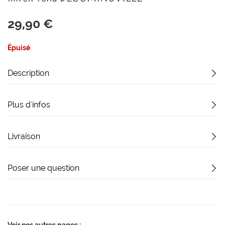
début
de
29,90 €
la
Galerie
d’images
Épuisé
Description
Plus d'infos
Livraison
Poser une question
Voir nos autres pages :