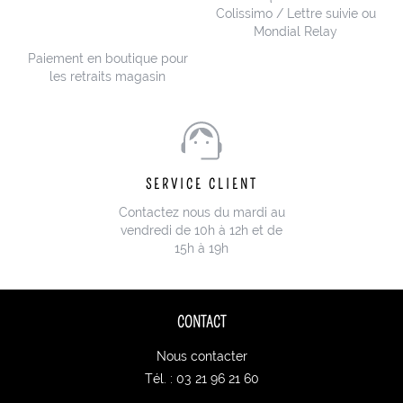
Colissimo / Lettre suivie ou
Mondial Relay
Paiement en boutique pour
les retraits magasin
SERVICE CLIENT
Contactez nous du mardi au
vendredi de 10h à 12h et de
15h à 19h
CONTACT
Nous contacter
Tél. : 03 21 96 21 60