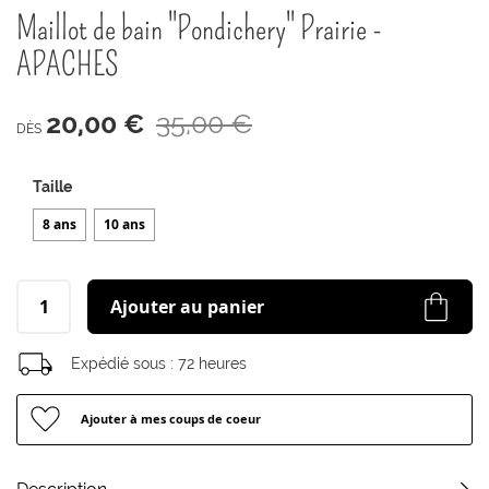
début
Maillot de bain "Pondichery" Prairie -
de
la
APACHES
Galerie
d’images
20,00 €
35,00 €
DÈS
Taille
8 ans
10 ans
Ajouter au panier
Expédié sous :
72 heures
Ajouter à mes coups de coeur