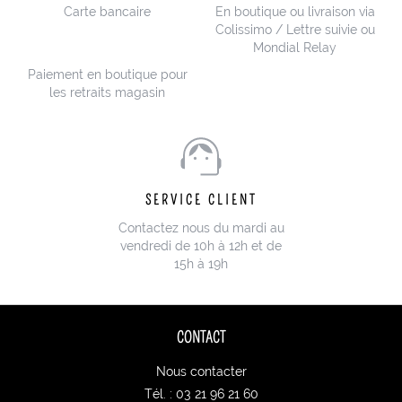
Carte bancaire
En boutique ou livraison via
Colissimo / Lettre suivie ou
Mondial Relay
Paiement en boutique pour
les retraits magasin
SERVICE CLIENT
Contactez nous du mardi au
vendredi de 10h à 12h et de
15h à 19h
CONTACT
Nous contacter
Tél. : 03 21 96 21 60