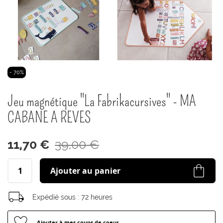
Passer
- 70%
au
début
Jeu magnétique "La Fabrikacursives" - MA
de
la
CABANE A REVES
Galerie
d’images
11,70 €
39,00 €
Ajouter au panier
Expédié sous :
72 heures
Ajouter à mes coups de coeur