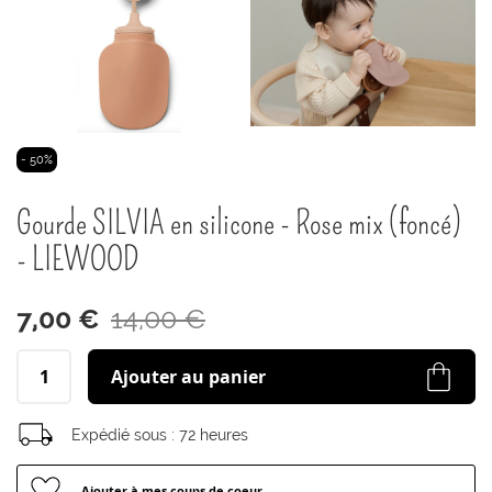
Passer
- 50%
au
début
Gourde SILVIA en silicone - Rose mix (foncé)
de
la
- LIEWOOD
Galerie
d’images
7,00 €
14,00 €
Ajouter au panier
Expédié sous :
72 heures
Ajouter à mes coups de coeur