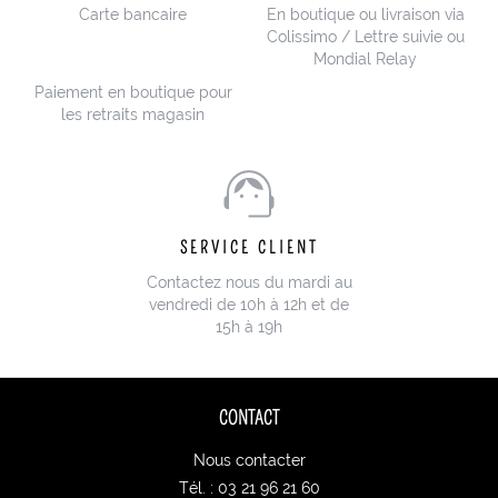
Carte bancaire
En boutique ou livraison via
Colissimo / Lettre suivie ou
Mondial Relay
Paiement en boutique pour
les retraits magasin
SERVICE CLIENT
Contactez nous du mardi au
vendredi de 10h à 12h et de
15h à 19h
CONTACT
Nous contacter
Tél. : 03 21 96 21 60