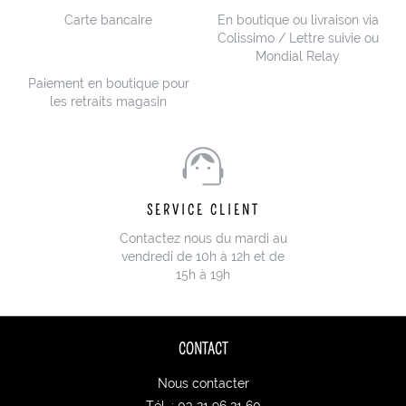
Carte bancaire
En boutique ou livraison via
Colissimo / Lettre suivie ou
Mondial Relay
Paiement en boutique pour
les retraits magasin
SERVICE CLIENT
Contactez nous du mardi au
vendredi de 10h à 12h et de
15h à 19h
CONTACT
Nous contacter