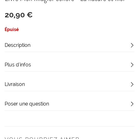
début
de
20,90 €
la
Galerie
d’images
Épuisé
Description
Plus d'infos
Livraison
Poser une question