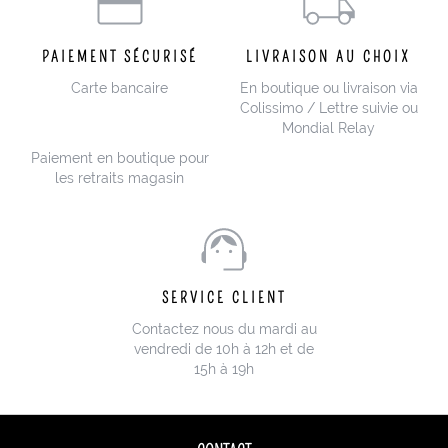
PAIEMENT SÉCURISÉ
LIVRAISON AU CHOIX
Carte bancaire
En boutique ou livraison via
Colissimo / Lettre suivie ou
Mondial Relay
Paiement en boutique pour
les retraits magasin
SERVICE CLIENT
Contactez nous du mardi au
vendredi de 10h à 12h et de
15h à 19h