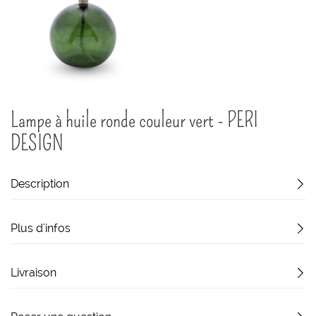
Passer
Lampe à huile ronde couleur vert - PERI
au
début
DESIGN
de
la
Galerie
Description
d’images
Plus d'infos
Livraison