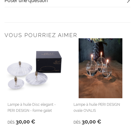
Poser une question
VOUS POURRIEZ AIMER
Lampe à huile Disc elegant -
Lampe à huile PERI DESIGN
PERI DESIGN - forme galet
ovale OVALIS
30,00 €
30,00 €
DÈS
DÈS