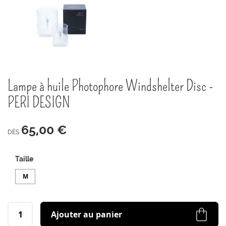
Passer
Lampe à huile Photophore Windshelter Disc -
au
début
PERI DESIGN
de
la
Galerie
65,00 €
d’images
DÈS
Taille
M
Ajouter au panier