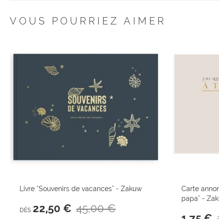
début
de
VOUS POURRIEZ AIMER
la
Galerie
d’images
Livre "Souvenirs de vacances" - Zakuw
Carte annon
papa" - Za
45,00 €
22,50 €
DÈS
1,75 €