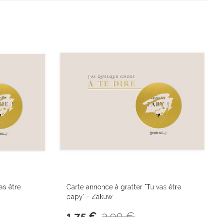
as être
Carte annonce à gratter "Tu vas être
papy" - Zakuw
3,90 €
1,75 €