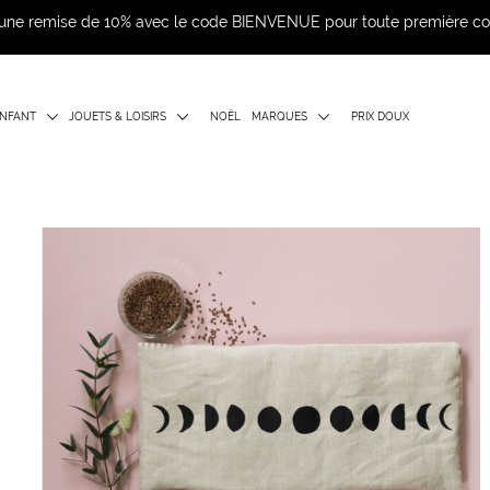
d'une remise de 10% avec le code BIENVENUE pour toute première 
NFANT
JOUETS & LOISIRS
NOËL
MARQUES
PRIX DOUX