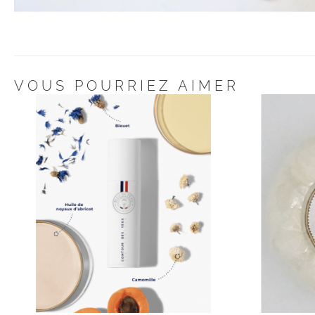
Passer
au
début
de
VOUS POURRIEZ AIMER
la
Galerie
d’images