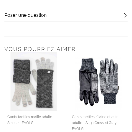
Poser une question
VOUS POURRIEZ AIMER
Gants tactiles maille adulte -
Gants tactiles / laine et cuir
Selene - EVOLG
adulte - Saga Crossed Gray -
EVOLG