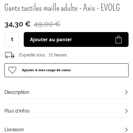
début
Gants tactiles maille adulte - Axis - EVOLG
de
la
Galerie
34,30 €
49,00 €
d’images
Ajouter au panier
Expédié sous :
72 heures
Ajouter à mes coups de coeur
Description
Plus d'infos
Livraison