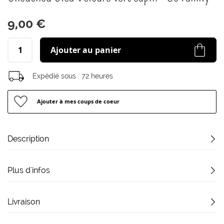
début
de
9,00 €
la
Galerie
d’images
Ajouter au panier
Expédié sous :
72 heures
Ajouter à mes coups de coeur
Description
Plus d'infos
Livraison