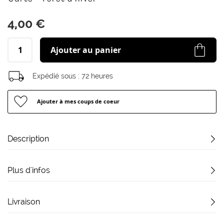
début
de
4,00 €
la
Galerie
d’images
Ajouter au panier
Expédié sous :
72 heures
Ajouter à mes coups de coeur
Description
Plus d'infos
Livraison