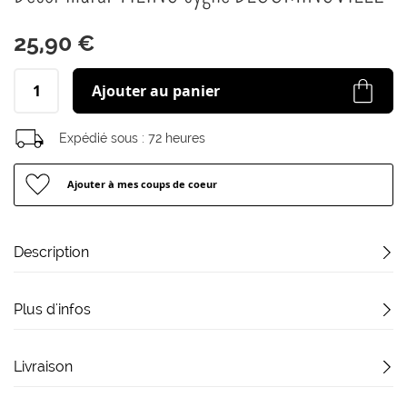
début
de
25,90 €
la
Galerie
d’images
Ajouter au panier
Expédié sous :
72 heures
Ajouter à mes coups de coeur
Description
Plus d'infos
Livraison