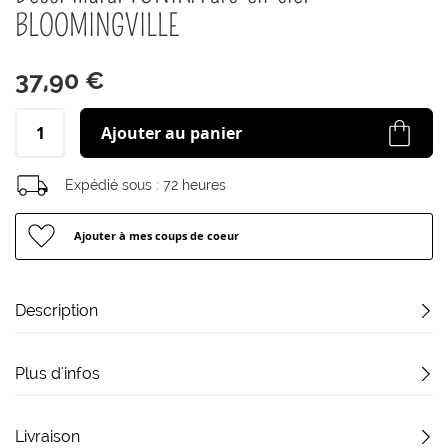
début
BLOOMINGVILLE
de
la
Galerie
37,90 €
d’images
Ajouter au panier
Expédié sous :
72 heures
Ajouter à mes coups de coeur
Description
Plus d'infos
Livraison