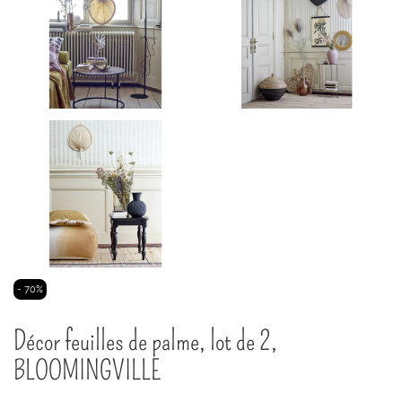
Passer
- 70%
au
début
Décor feuilles de palme, lot de 2,
de
la
BLOOMINGVILLE
Galerie
d’images