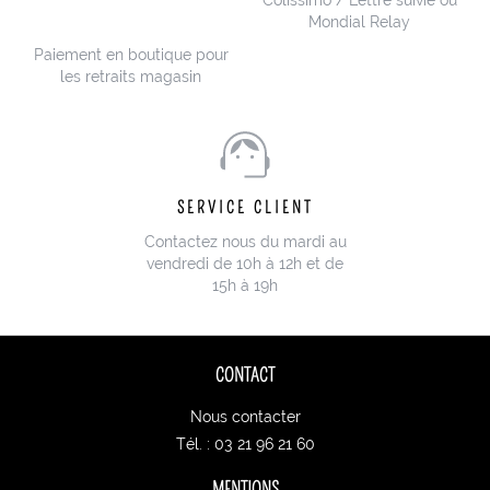
Colissimo / Lettre suivie ou
Mondial Relay
Paiement en boutique pour
les retraits magasin
SERVICE CLIENT
Contactez nous du mardi au
vendredi de 10h à 12h et de
15h à 19h
CONTACT
Nous contacter
Tél. : 03 21 96 21 60
MENTIONS