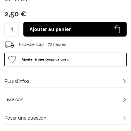
début
de
2,50 €
la
Galerie
d’images
Ajouter au panier
Expédié sous :
72 heures
Ajouter à mes coups de coeur
Plus d'infos
Livraison
Poser une question