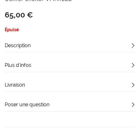
début
de
65,00 €
la
Galerie
d’images
Épuisé
Description
Plus d'infos
Livraison
Poser une question