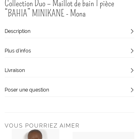
Collection Duo – Maillot de bain 1 pièce
au
début
“BAHIA” MINIKANE - Mona
de
la
Galerie
Description
d’images
Plus d'infos
Livraison
Poser une question
VOUS POURRIEZ AIMER